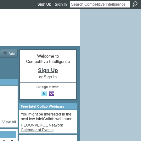
Sign Up
Sign In
Add
Welcome to
Competitive Intelligence
Sign Up
or
Sign In
Or sign in with:
Free Intel Collab Webinars
You might be interested in the
next few IntelCollab webinars:
View All
RECONVERGE Network
Calendar of Events