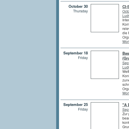
October 30
CI-
Thursday
Octo
Lud
Inte
Kom
rele
die 
Orga
Wor
September 18
Bas
Friday
(Gr
Sep
Lud
Wett
Konk
zun
schn
Orga
Wor
September 25
"A 
Friday
Sep
Zur 
bear
konk
Gru