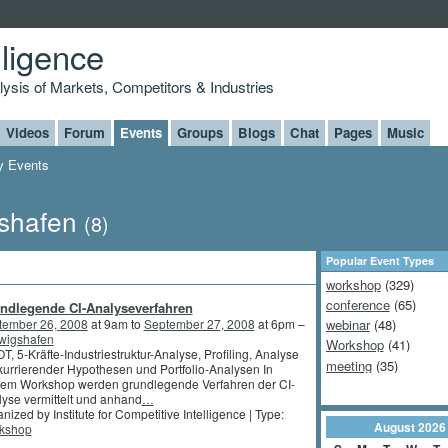
lligence
alysis of Markets, Competitors & Industries
Videos
Forum
Events
Groups
Blogs
Chat
Pages
Music
 Events
gshafen
(8)
Popular Event Types
workshop
(329)
conference
(65)
ndlegende CI-Analyse­ver­fah­ren
tember 26, 2008
at 9am to
September 27, 2008
at 6pm –
webinar
(48)
wigshafen
Workshop
(41)
, 5-Kräfte-Industriestruktur-Analyse, Profiling, Analyse
meeting
(35)
urrierender Hypothesen und Portfolio-Analysen In
sem Workshop werden grundlegende Verfahren der CI-
yse vermittelt und anhand
…
nized by Institute for Competitive Intelligence | Type:
August
2026
kshop