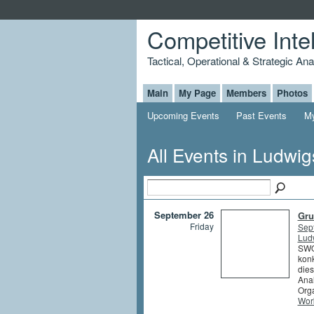
Competitive Inte
Tactical, Operational & Strategic An
Main
My Page
Members
Photos
Upcoming Events
Past Events
My
All Events in Ludwi
September 26
Gru
Friday
Sep
Lud
SWOT
konk
die
Anal
Orga
Wor