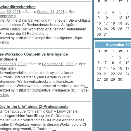
S
M
T
W
T
Sekundärrecherchen
ber 30, 2008
at 9am to
October 31, 2008
at 6pm –
2
3
4
5
6
wigshafen
9
10
11
12
13
rnet, Online-Datenbanken und Printmedien Die wichtigste
16
17
18
19
20
petenz eines CI-Rechercheurs ist das Aufspüren
23
24
25
26
27
vanter Daten. Der Workshop erläutert den Teilnehmern
Prinzipien der CI-Recherche
…
30
31
nized by Institute for Competitive Intelligence | Type:
kshop
September
20
S
M
T
W
T
is-Workshop Competitive Intelligence
1
2
3
undlagen)
6
7
8
9
10
tember 18, 2009
at 9am to
September 19, 2009
at 6pm –
wigshafen
13
14
15
16
17
bewerbsvorteile erzielen durch systematische
20
21
22
23
24
urrenz- und Marktanalysen Gerade in Zeiten
27
28
29
30
ehmenden Wettbewerbsdrucks und komplexer,
elllebiger Wettbewerbsumfelder ist es wichtig, der Ko
…
nized by Institut for Competitive Intelligence (ICI) | Type:
kshop
Day in the Life" eines CI-Professionals
tember 25, 2009
from 9am to 6pm –
Ludwigshafen
praxisgerechten Vermittlung der CI-Grundlagen
beiten Sie ein vollständiges CI-Projekt Anhand eines
reten CI-Projektes werden in diesem Workshop die CI-
ndlagen angewandt, CI-Tools und
…