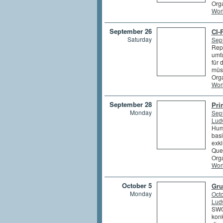
Orga
Wor
September 26
CI-R
Saturday
Sep
Repo
umfa
für 
müss
Orga
Wor
September 28
Pri
Monday
Sep
Lud
Huma
basi
exkl
Quel
Orga
Wor
October 5
Gru
Monday
Octo
Lud
SWOT
konk