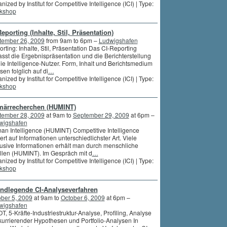
nized by Institut for Competitive Intelligence (ICI) | Type:
kshop
eporting (Inhalte, Stil, Prä­sen­tation)
tember 26, 2009
from 9am to 6pm –
Ludwigshafen
rting: Inhalte, Stil, Präsentation Das CI-Reporting
sst die Ergebnispräsentation und die Berichterstellung
die Intelligence-Nutzer. Form, Inhalt und Berichtsmedium
en folglich auf di
…
nized by Institut for Competitive Intelligence (ICI) | Type:
kshop
märrecherchen (HUMINT)
tember 28, 2009
at 9am to
September 29, 2009
at 6pm –
wigshafen
n Intelligence (HUMINT) Competitive Intelligence
ert auf Informationen unterschiedlichster Art. Viele
usive Informationen erhält man durch menschliche
len (HUMINT). Im Gespräch mit d
…
nized by Institut for Competitive Intelligence (ICI) | Type:
kshop
ndlegende CI-Analyse­ver­fah­ren
ber 5, 2009
at 9am to
October 6, 2009
at 6pm –
wigshafen
, 5-Kräfte-Industriestruktur-Analyse, Profiling, Analyse
urrierender Hypothesen und Portfolio-Analysen In