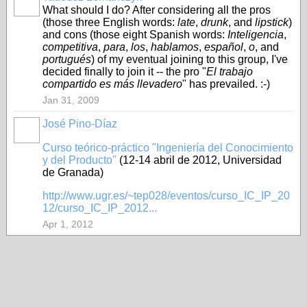
What should I do? After considering all the pros
(those three English words:
late
,
drunk
, and
lipstick
)
and cons (those eight Spanish words:
Inteligencia
,
competitiva
,
para
,
los
,
hablamos
,
español
,
o
, and
portugués
) of my eventual joining to this group, I've
decided finally to join it -- the pro "
El trabajo
compartido es más llevadero
" has prevailed. :-)
Jan 31, 2009
José Pino-Díaz
Curso teórico-práctico "Ingeniería del Conocimiento
y del Producto"
(12-14 abril de 2012, Universidad
de Granada)
http://www.ugr.es/~tep028/eventos/curso_IC_IP_20
12/curso_IC_IP_2012...
Apr 1, 2012